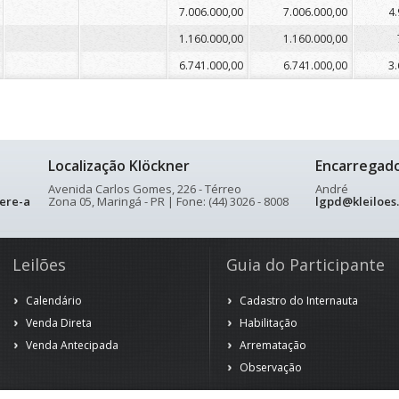
7.006.000,00
7.006.000,00
4.
1.160.000,00
1.160.000,00
6.741.000,00
6.741.000,00
3.
Localização Klöckner
Encarregad
Avenida Carlos Gomes, 226 - Térreo
André
ere-a
Zona 05, Maringá - PR | Fone: (44) 3026 - 8008
lgpd@kleiloes
Leilões
Guia do Participante
Calendário
Cadastro do Internauta
Venda Direta
Habilitação
Venda Antecipada
Arrematação
Observação