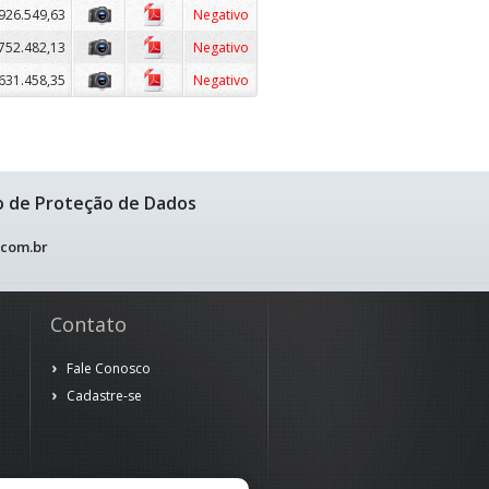
926.549,63
Negativo
752.482,13
Negativo
631.458,35
Negativo
o de Proteção de Dados
.com.br
Contato
Fale Conosco
Cadastre-se