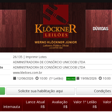
DÚVIDAS
26.135
|
Imprimir Lotes
ADMINISTRADORA DE CONSÓRCIO UNICOOB LTDA
te
ADMINISTRADORA DE CONSÓRCIO UNICOOB LTDA
www.kleiloes.com.br
12/06/2026
10:00
(1º Leilão)
19/06/2026
10:00
ONLINE
Solicite sua habilitação aqui
Condições
Lance Atual
Avaliação
Valor 1º Leilão
Valor
Internauta
R$
R$
R$