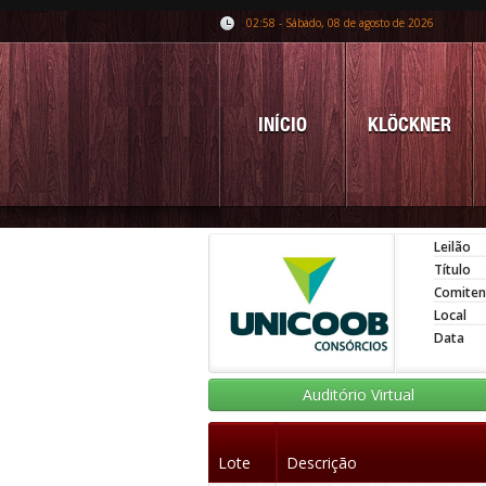
02:58 - Sábado, 08 de agosto de 2026
INÍCIO
KLÖCKNER
Leilão
Título
Comiten
Local
Data
Auditório Virtual
Lote
Descrição