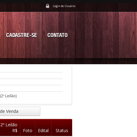
Login de Usuário
CADASTRE-SE
CONTATO
(2º Leilão)
 de Venda
 2º Leilão
R$
Foto
Edital
Status