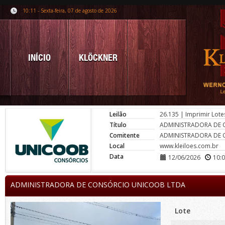
10:11 - Sexta-feira, 07 de agosto de 2026
INÍCIO
KLÖCKNER
Leilão
26.135
|
Imprimir Lote
Título
ADMINISTRADORA DE
Comitente
ADMINISTRADORA DE
Local
www.kleiloes.com.br
Data
12/06/2026
10:
ADMINISTRADORA DE CONSÓRCIO UNICOOB LTDA
Lote