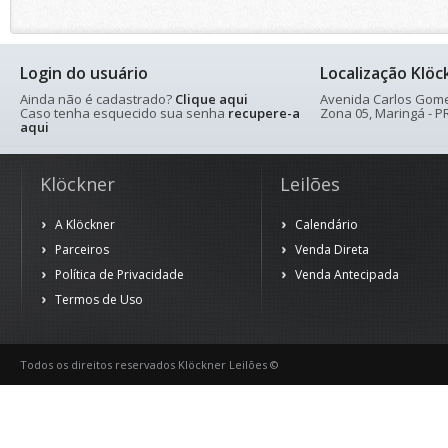
Login do usuário
Localização Klöc
Ainda não é cadastrado?
Clique aqui
Avenida Carlos Gomes
Caso tenha esquecido sua senha
recupere-a
Zona 05, Maringá - PR
aqui
Klöckner
Leilões
A Klöckner
Calendário
Parceiros
Venda Direta
Política de Privacidade
Venda Antecipada
Termos de Uso
Todos os direitos reservados Klöckner Leilões ©