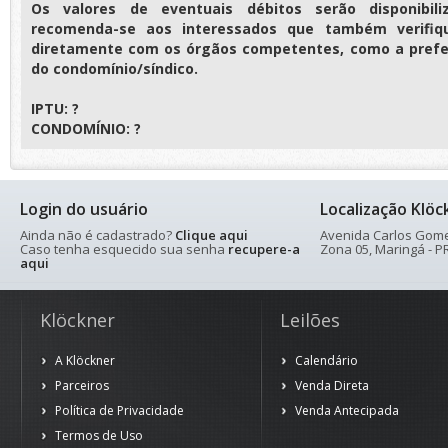
Os valores de eventuais débitos serão disponibili
recomenda-se aos interessados que também verifiq
diretamente com os órgãos competentes, como a prefei
do condomínio/síndico.
IPTU: ?
CONDOMÍNIO: ?
Login do usuário
Localização Klöc
Ainda não é cadastrado?
Clique aqui
Avenida Carlos Gomes
Caso tenha esquecido sua senha
recupere-a
Zona 05, Maringá - PR
aqui
Klöckner
Leilões
A Klöckner
Calendário
Parceiros
Venda Direta
Política de Privacidade
Venda Antecipada
Termos de Uso