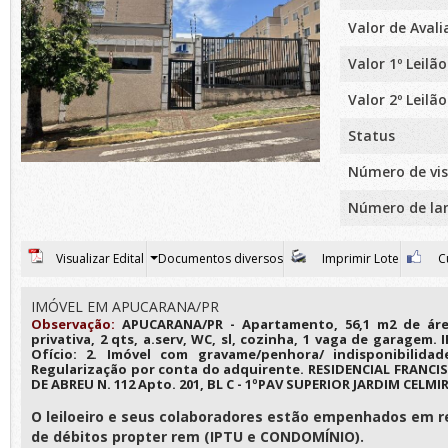
Valor de Aval
Valor 1º Leilão
Valor 2º Leilão
Status
Número de vis
Número de la
Visualizar Edital
Documentos diversos
Imprimir Lote
Cu
IMÓVEL EM APUCARANA/PR
Observação:
APUCARANA/PR - Apartamento, 56,1 m2 de área
privativa, 2 qts, a.serv, WC, sl, cozinha, 1 vaga de garagem. 
Ofício: 2. Imóvel com gravame/penhora/ indisponibilidad
Regularização por conta do adquirente. RESIDENCIAL FRANCI
DE ABREU N. 112 Apto. 201, BL C - 1ºPAV SUPERIOR JARDIM CELMI
O leiloeiro e seus colaboradores estão empenhados em r
de débitos propter rem (IPTU e CONDOMÍNIO).