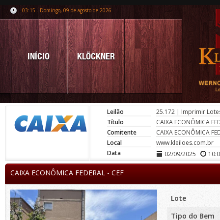
03:15 - Domingo, 09 de agosto de 2026
INÍCIO
KLÖCKNER
Leilão
25.172
|
Imprimir Lote
Título
CAIXA ECONÔMICA FED
Comitente
CAIXA ECONÔMICA FED
Local
www.kleiloes.com.br
Data
02/09/2025
10:
CAIXA ECONÔMICA FEDERAL - CEF
Lote
Tipo do Bem