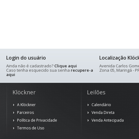
Login do usuário
Localização Klöc
Ainda não é cadastrado?
Clique aqui
Avenida Carlos Gomes
Caso tenha esquecido sua senha
recupere-a
Zona 05, Maringá - PR
aqui
Klöckner
Leilões
A Klöckner
Calendário
Parceiros
Venda Direta
Política de Privacidade
Venda Antecipada
Termos de Uso