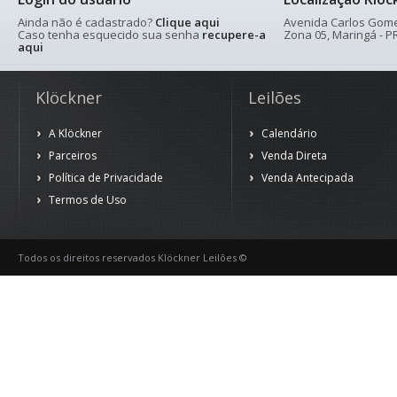
Ainda não é cadastrado?
Clique aqui
Avenida Carlos Gomes
Caso tenha esquecido sua senha
recupere-a
Zona 05, Maringá - PR
aqui
Klöckner
Leilões
A Klöckner
Calendário
Parceiros
Venda Direta
Política de Privacidade
Venda Antecipada
Termos de Uso
Todos os direitos reservados Klöckner Leilões ©