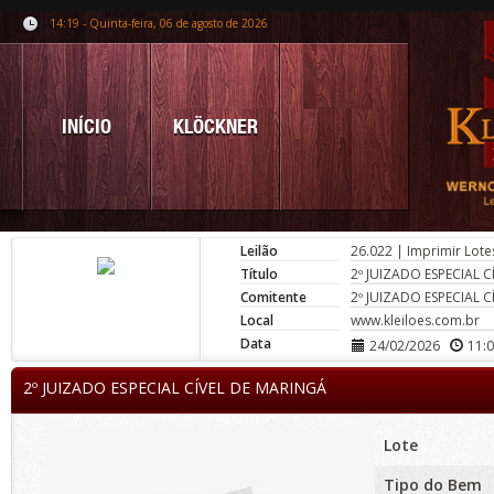
14:19 - Quinta-feira, 06 de agosto de 2026
INÍCIO
KLÖCKNER
Leilão
26.022
|
Imprimir Lote
Título
2º JUIZADO ESPECIAL 
Comitente
2º JUIZADO ESPECIAL 
Local
www.kleiloes.com.br
Data
24/02/2026
11:
2º JUIZADO ESPECIAL CÍVEL DE MARINGÁ
Lote
Tipo do Bem