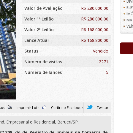
DI
EL
Valor de Avaliação
R$
280.000,00
IMÓ
Valor 1º Leilão
R$ 280.000,00
MA
VE
Valor 2º Leilão
R$ 168.000,00
Lance Atual
R$ 168.800,00
Status
Vendido
Número de visitas
2271
Número de lances
5
sos
Imprimir Lote
Curtir no Facebook
Twittar
nd. Empresarial e Residencial, Barueri/SP.
227.208, do de Registro de Imóveis da Comarca de