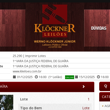
DÚVIDAS
25.290
|
Imprimir Lotes
1ª VARA DA JUSTIÇA FEDERAL DE GUAÍRA
te
1ª VARA DA JUSTIÇA FEDERAL DE GUAÍRA
www.kleiloes.com.br
01/12/2025
16:00
(1º Leilão)
15/12/2025
16:00
ONLINE
UAÍRA
CAT
Lote
1
AG
Tipo do Bem
Lote