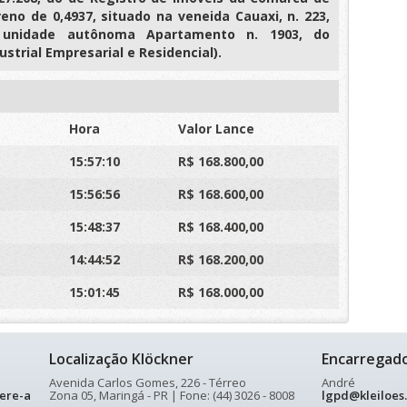
reno de 0,4937, situado na veneida Cauaxi, n. 223,
 unidade autônoma Apartamento n. 1903, do
strial Empresarial e Residencial).
Hora
Valor Lance
15:57:10
R$ 168.800,00
15:56:56
R$ 168.600,00
15:48:37
R$ 168.400,00
14:44:52
R$ 168.200,00
15:01:45
R$ 168.000,00
Localização Klöckner
Encarregad
Avenida Carlos Gomes, 226 - Térreo
André
ere-a
Zona 05, Maringá - PR | Fone: (44) 3026 - 8008
lgpd@kleiloes