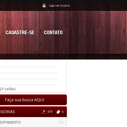
Login de Usuário
CADASTRE-SE
CONTATO
(2º Leilão)
Faça sua busca AQUI
EGORIAS
479
6
RUPAMENTO
(26)