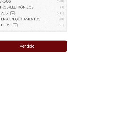
VERSOS
(148)
ETROS/ELETRÔNICOS
(3)
VEIS
(211)
>
TERIAIS/EQUIPAMENTOS
(40)
ÍCULOS
(51)
>
Vendido