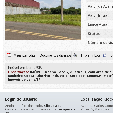
Valor de Aval
Valor Inicial
Lance Atual
Status
Número de vis
Visualizar Edital
Documentos diversos
Imprimir Lote
Cu
Imóvel em Leme/SP.
Observação:
IMÓVEL urbano Lote 7, quadra B, com área de 1.0
Jambeiro Costa, Distrito Industrial Serelepe, Leme/SP, Matr
Imóveis de Leme/SP;
Login do usuário
Localização Klöc
Ainda não é cadastrado?
Clique aqui
Avenida Carlos Gomes
Caso tenha esquecido sua senha
recupere-a
Zona 05, Maringá - PR
aqui