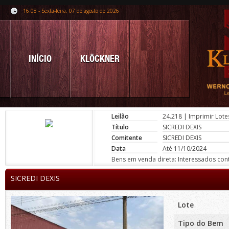
16:08 - Sexta-feira, 07 de agosto de 2026
INÍCIO
KLÖCKNER
Leilão
24.218
|
Imprimir Lote
Título
SICREDI DEXIS
Comitente
SICREDI DEXIS
Data
Até 11/10/2024
Bens em venda direta: Interessados conta
SICREDI DEXIS
Lote
Tipo do Bem