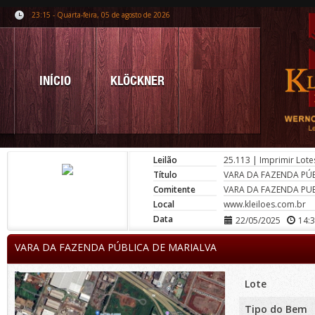
23:15 - Quarta-feira, 05 de agosto de 2026
INÍCIO
KLÖCKNER
Leilão
25.113
|
Imprimir Lote
Título
VARA DA FAZENDA PÚB
Comitente
VARA DA FAZENDA PUB
Local
www.kleiloes.com.br
Data
22/05/2025
14:
VARA DA FAZENDA PÚBLICA DE MARIALVA
Lote
Tipo do Bem