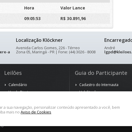
Hora
Valor Lance
09:05:53
R$ 30.891,96
Localização Klöckner
Encarregad
Avenida Carlos Gomes, 226 - Térreo
André
ere-a
Zona 05, Maringá - PR | Fone: (44) 3026 - 8008
lgpd@kleiloes
Leilões
Guia do Participante
Calendário
Cadastro do Internauta
Venda Direta
Habilitação
Venda Antecipada
Arrematação
Observação
rar a sua navegação, personalizar conteúdo apresentado a você, bem
aiba mais no
Aviso de Cookies
s ©