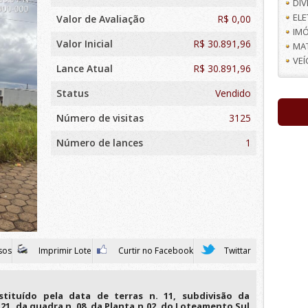
DI
EL
Valor de Avaliação
R$
0,00
IMÓ
Valor Inicial
R$ 30.891,96
MA
VE
Lance Atual
R$ 30.891,96
Status
Vendido
Número de visitas
3125
Número de lances
1
sos
Imprimir Lote
Curtir no Facebook
Twittar
tituído pela data de terras n. 11, subdivisão da
a 21, da quadra n. 08, da Planta n.02, do Loteamento Sul