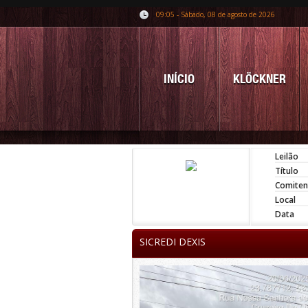
09:05 - Sábado, 08 de agosto de 2026
INÍCIO
KLÖCKNER
Leilão
Título
Comiten
Local
Data
SICREDI DEXIS