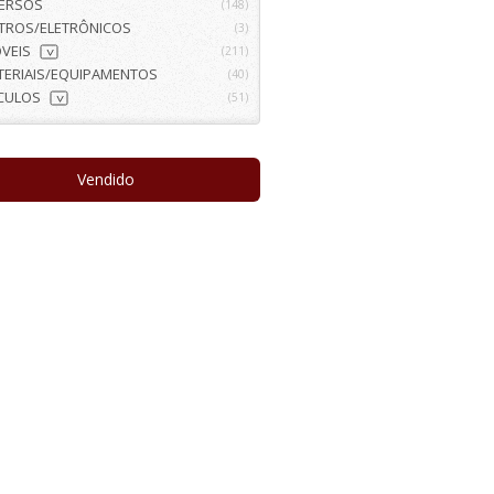
VERSOS
(148)
ETROS/ELETRÔNICOS
(3)
VEIS
(211)
>
TERIAIS/EQUIPAMENTOS
(40)
ÍCULOS
(51)
>
Vendido