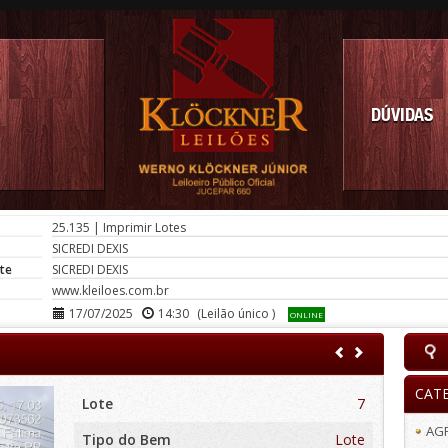
DÚVIDAS
25.135
|
Imprimir Lotes
SICREDI DEXIS
te
SICREDI DEXIS
www.kleiloes.com.br
17/07/2025
14:30
(Leilão único )
ONLINE
CAT
Lote
7
AG
Tipo do Bem
Lote