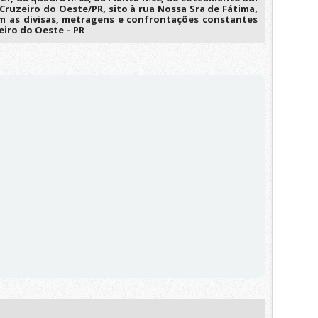
 Cruzeiro do Oeste/PR, sito à rua Nossa Sra de Fátima,
om as divisas, metragens e confrontações constantes
zeiro do Oeste – PR