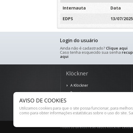
Internauta
Data
EDPS
13/07/2025
Login do usuário
Ainda não é cadastrado?
Clique aqui
Caso tenha esquecido sua senha
recup
aqui
Klöckner
A Klöckner
Parceiros
AVISO DE COOKIES
Política de Privacidade
Termos de Uso
Utilizamos cookies para que o site possa funcionar, para melho
como para obter informações estatísticas sobre o uso do site. S
Todos os direitos reservados Klöckner Leilõe