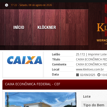
17:22 - Sábado, 08 de agosto de 2026
INÍCIO
KLÖCKNER
Leilão
25.172
|
Imprimir Lote
Título
CAIXA ECONÔMICA FED
Comitente
CAIXA ECONÔMICA FED
Local
www.kleiloes.com.br
Data
02/09/2025
10:
CAIXA ECONÔMICA FEDERAL - CEF
Lote
Tipo do Bem