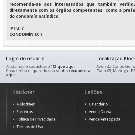
recomenda-se aos interessados que também verifiq
diretamente com os órgãos competentes, como a prefei
do condomínio/síndico.
IPTU: ?
CONDOMÍNIO: ?
Login do usuário
Localização Klöc
Ainda não é cadastrado?
Clique aqui
Avenida Carlos Gomes
Caso tenha esquecido sua senha
recupere-a
Zona 05, Maringá - PR
aqui
Klöckner
Leilões
A Klöckner
Calendário
Parceiros
Venda Direta
Política de Privacidade
Venda Antecipada
Termos de Uso