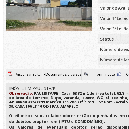
Valor de Aval
Valor 1º Leilão
Valor 2º Leilão
Status
Número de vis
Número de la
Visualizar Edital
Documentos diversos
Imprimir Lote
Cu
IMÓVEL EM PAULISTA/PE
Observação:
PAULISTA/PE - Casa, 68,32 m2 de área total, 62,8 m
de área do terreno, 3 qts, varanda, a.serv, WC, sl, cozinha
441700690300960011 Matrícula: 57185 Ofício: 1. Lot Bom Recrei
39, CASA 106 LT 10 QD I PAU AMARELO
O leiloeiro e seus colaboradores estão empenhados em r
de débitos propter rem (IPTU e CONDOMÍNIO).
Os valores de eventuais débitos serão disponibili