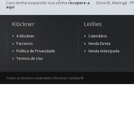
Caso tenha esquecido sua senha
recupere-a
Zona 05, Maringá - PR
aqui
Klöckner
Leilões
A Klöckner
Calendário
Parceiros
Venda Direta
Política de Privacidade
Venda Antecipada
Termos de Uso
Todos os direitos reservados Klöckner Leilões ©