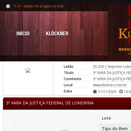
15:39 - Sábado, 08 de agosto de 2026
INÍCIO
KLÖCKNER
Leilão
25.230
|
Imprimir Lote
Título
3ª VARA DA JUSTIÇA F
Comitente
3ª VARA DA JUSTIÇA F
Local
www.kleiloes.com.br
Data
11/11/2025
16:
3ª VARA DA JUSTIÇA FEDERAL DE LONDRINA
Lote
Tipo do Bem