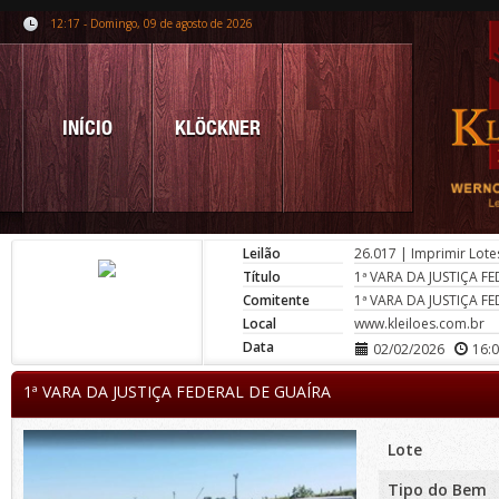
12:17 - Domingo, 09 de agosto de 2026
INÍCIO
KLÖCKNER
Leilão
26.017
|
Imprimir Lote
Título
1ª VARA DA JUSTIÇA F
Comitente
1ª VARA DA JUSTIÇA F
Local
www.kleiloes.com.br
Data
02/02/2026
16:
1ª VARA DA JUSTIÇA FEDERAL DE GUAÍRA
Lote
Tipo do Bem