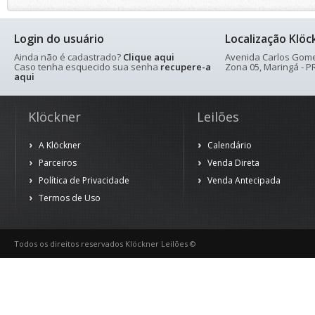
Login do usuário
Localização Klöc
Ainda não é cadastrado?
Clique aqui
Avenida Carlos Gomes
Caso tenha esquecido sua senha
recupere-a
Zona 05, Maringá - PR
aqui
Klöckner
Leilões
A Klöckner
Calendário
Parceiros
Venda Direta
Política de Privacidade
Venda Antecipada
Termos de Uso
Todos os direitos reservados Klöckner Leilões ©