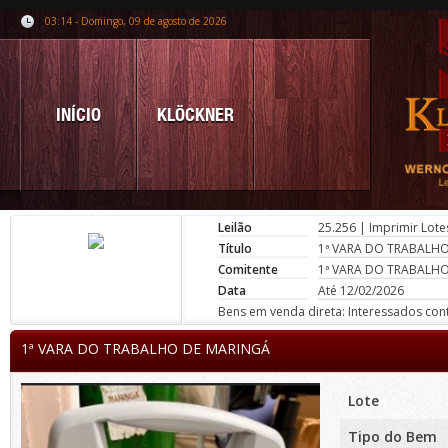
03:14 - Domingo, 09 de agosto de 2026
INÍCIO
KLÖCKNER
Leilão
25.256
|
Imprimir Lote
Título
1ª VARA DO TRABALH
Comitente
1ª VARA DO TRABALH
Data
Até 12/02/2026
Bens em venda direta: Interessados conta
1ª VARA DO TRABALHO DE MARINGÁ
Lote
Tipo do Bem