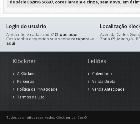
de série 082018IS6897, cores laranja e cinza, seminovo, em óti
Login do usuário
Localização Klöc
Ainda não é cadastrado?
Clique aqui
Avenida Carlos Gomes
Caso tenha esquecido sua senha
recupere-a
Zona 05, Maringá - PR
aqui
Klöckner
Leilões
A Klöckner
Calendário
Parceiros
Venda Direta
Política de Privacidade
Venda Antecipada
Termos de Uso
Todos os direitos reservados Klöckner Leilões ©