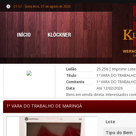
01:53 - Sexta-feira, 07 de agosto de 2026
INÍCIO
KLÖCKNER
Leilão
25.256
|
Imprimir Lote
Título
1ª VARA DO TRABALH
Comitente
1ª VARA DO TRABALH
Data
Até 12/02/2026
Bens em venda direta: Interessados conta
1ª VARA DO TRABALHO DE MARINGÁ
Lote
Tipo do Bem