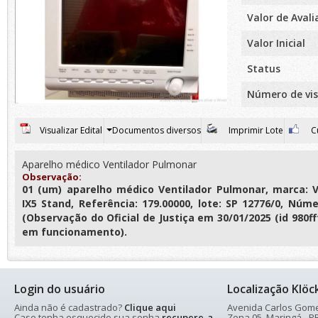
Valor de Aval
Valor Inicial
Status
Número de vis
Visualizar Edital
Documentos diversos
Imprimir Lote
Cu
Aparelho médico Ventilador Pulmonar
Observação:
01 (um) aparelho médico Ventilador Pulmonar, marca: V
IX5 Stand, Referência: 179.00000, lote: SP 12776/0, Núm
(Observação do Oficial de Justiça em 30/01/2025 (id 980f
em funcionamento).
Login do usuário
Localização Klöc
Ainda não é cadastrado?
Clique aqui
Avenida Carlos Gomes
Caso tenha esquecido sua senha
recupere-a
Zona 05, Maringá - PR