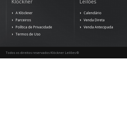
Klöckner
Leilões
A Klöckner
Calendário
Parceiros
Venda Direta
Política de Privacidade
Venda Antecipada
Termos de Uso
Todos os direitos reservados Klöckner Leilões ©