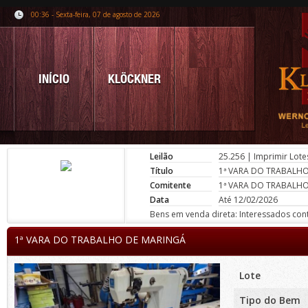
00:36 - Sexta-feira, 07 de agosto de 2026
INÍCIO
KLÖCKNER
Leilão
25.256
|
Imprimir Lote
Título
1ª VARA DO TRABALH
Comitente
1ª VARA DO TRABALH
Data
Até 12/02/2026
Bens em venda direta: Interessados conta
1ª VARA DO TRABALHO DE MARINGÁ
Lote
Tipo do Bem