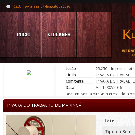
02:36 - Sexta-feira, 07 de agosto de 2026
INÍCIO
KLÖCKNER
Leilão
25.256
|
Imprimir Lote
Título
1ª VARA DO TRABALH
Comitente
1ª VARA DO TRABALH
Data
Até 12/02/2026
Bens em venda direta: Interessados conta
1ª VARA DO TRABALHO DE MARINGÁ
Lote
Tipo do Bem