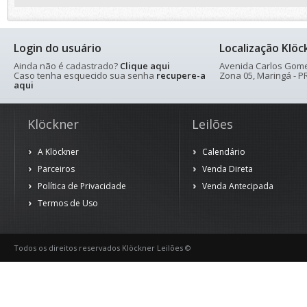
Login do usuário
Localização Klöc
Ainda não é cadastrado?
Clique aqui
Avenida Carlos Gomes
Caso tenha esquecido sua senha
recupere-a
Zona 05, Maringá - PR
aqui
Klöckner
Leilões
A Klöckner
Calendário
Parceiros
Venda Direta
Política de Privacidade
Venda Antecipada
Termos de Uso
Todos os direitos reservados Klöckner Leilões ©