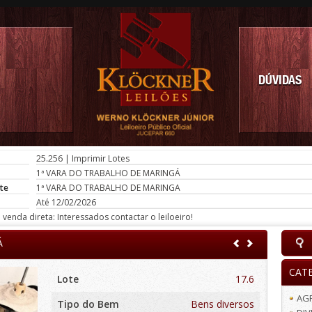
DÚVIDAS
25.256
|
Imprimir Lotes
1ª VARA DO TRABALHO DE MARINGÁ
te
1ª VARA DO TRABALHO DE MARINGA
Até 12/02/2026
venda direta: Interessados contactar o leiloeiro!
Á
CAT
Lote
17.6
AG
Tipo do Bem
Bens diversos