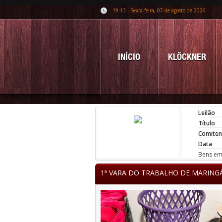
19:13 - Sexta-feira, 07 de agosto de 2026
INÍCIO
KLÖCKNER
Leilão
Título
Comiten
Data
Bens em 
1ª VARA DO TRABALHO DE MARING