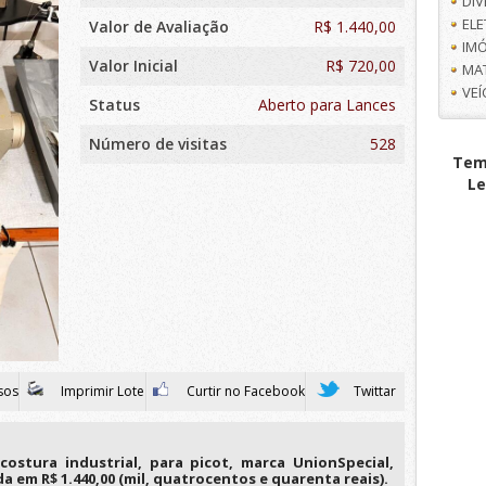
DI
EL
Valor de Avaliação
R$
1.440,00
IMÓ
Valor Inicial
R$ 720,00
MA
VE
Status
Aberto para Lances
Número de visitas
528
Tem 
Le
sos
Imprimir Lote
Curtir no Facebook
Twittar
ostura industrial, para picot, marca UnionSpecial,
a em R$ 1.440,00 (mil, quatrocentos e quarenta reais).