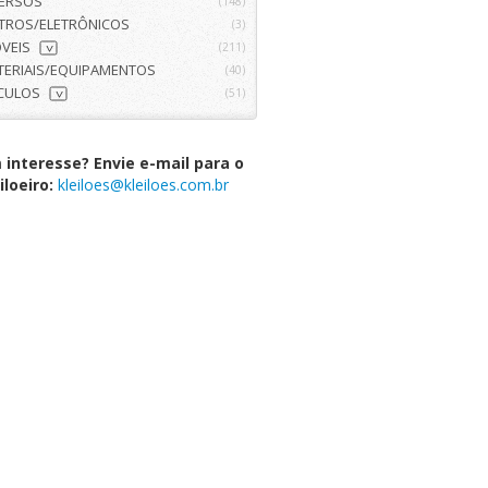
VERSOS
(148)
ETROS/ELETRÔNICOS
(3)
VEIS
(211)
>
TERIAIS/EQUIPAMENTOS
(40)
ÍCULOS
(51)
>
interesse? Envie e-mail para o
iloeiro:
kleiloes@kleiloes.com.br