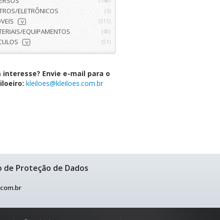
VERSOS
(148)
ETROS/ELETRÔNICOS
(3)
VEIS
(211)
>
TERIAIS/EQUIPAMENTOS
(40)
ÍCULOS
(51)
>
interesse? Envie e-mail para o
iloeiro:
kleiloes@kleiloes.com.br
o de Proteção de Dados
.com.br