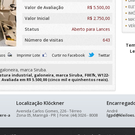
DI
EL
Valor de Avaliação
R$
5.500,00
IMÓ
Valor Inicial
R$ 2.750,00
MA
VE
Status
Aberto para Lances
Número de visitas
643
Tem 
Le
sos
Imprimir Lote
Curtir no Facebook
Twittar
galoneira, marca Siruba.
tura industrial, galoneira, marca Siruba, F007k, W122-
Avaliada em R$ 5.500,00 (cinco mil e quinhentos reais).
Localização Klöckner
Encarregad
Avenida Carlos Gomes, 226 - Térreo
André
ere-a
Zona 05, Maringá - PR | Fone: (44) 3026 - 8008
lgpd@kleiloes