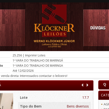
DÚVIDAS
25.256
|
Imprimir Lotes
1ª VARA DO TRABALHO DE MARINGÁ
te
1ª VARA DO TRABALHO DE MARINGA
Até 12/02/2026
venda direta: Interessados contactar o leiloeiro!
Á
CAT
Lote
17.7
AG
Tipo do Bem
Bens diversos