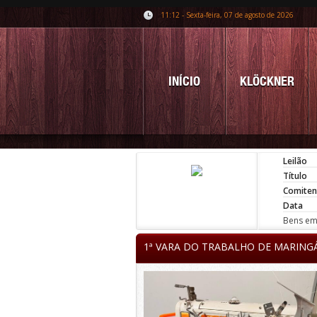
11:12 - Sexta-feira, 07 de agosto de 2026
INÍCIO
KLÖCKNER
Leilão
Título
Comiten
Data
Bens em 
1ª VARA DO TRABALHO DE MARING