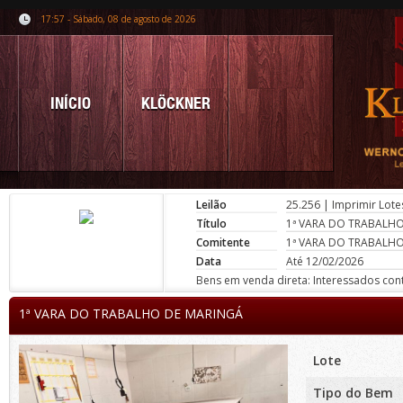
17:57 - Sábado, 08 de agosto de 2026
INÍCIO
KLÖCKNER
Leilão
25.256
|
Imprimir Lote
Título
1ª VARA DO TRABALH
Comitente
1ª VARA DO TRABALH
Data
Até 12/02/2026
Bens em venda direta: Interessados conta
1ª VARA DO TRABALHO DE MARINGÁ
Lote
Tipo do Bem