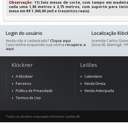
Observação:
11) Seis mesas de corte, com tampo em madeir
cada uma 1,85 metros x 2,75 metros, com suporte para teci
mesa em R$ 1.300,00 (mil e trezentos reais).
Login do usuário
Localização Klöc
Ainda não é cadastrado?
Clique aqui
Avenida Carlos Gomes
Caso tenha esquecido sua senha
recupere-a
Zona 05, Maringá - PR
aqui
Klöckner
Leilões
A Klöckner
Calendário
Parceiros
Venda Direta
Política de Privacidade
Venda Antecipada
Termos de Uso
Todos os direitos reservados Klöckner Leilões ©