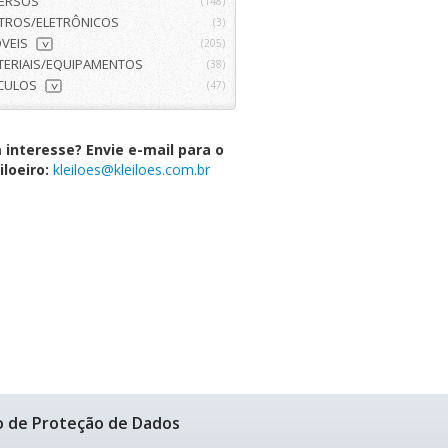
VERSOS
(148)
ETROS/ELETRÔNICOS
(3)
VEIS
(205)
>
TERIAIS/EQUIPAMENTOS
(38)
ÍCULOS
(47)
>
interesse? Envie e-mail para o
iloeiro:
kleiloes@kleiloes.com.br
o de Proteção de Dados