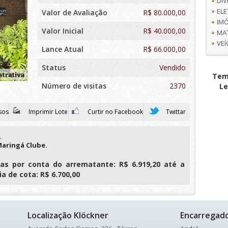
DI
EL
Valor de Avaliação
R$
80.000,00
IMÓ
Valor Inicial
R$ 40.000,00
MA
VE
Lance Atual
R$ 66.000,00
Status
Vendido
Tem 
Número de visitas
2370
Le
sos
Imprimir Lote
Curtir no Facebook
Twittar
.
Maringá Clube.
as por conta do arrematante: R$ 6.919,20 até a
a de cota: R$ 6.700,00
Localização Klöckner
Encarregad