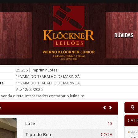
DÚVIDAS
25.256
|
Imprimir Lotes
1ª VARA DO TRABALHO DE MARINGÁ
te
1ª VARA DO TRABALHO DE MARINGA
Até 12/02/2026
venda direta: Interessados contactar o leiloeiro!
Á
CAT
Lote
13
AG
Tipo do Bem
COTA