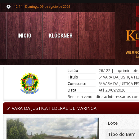
12:14 - Domingo, 09 de agosto de 2026
INÍCIO
KLÖCKNER
Leilão
26.122
|
Imprimir Lote
Título
5ª VARA DA JUSTIÇA F
Comitente
5ª VARA DA JUSTIÇA F
Data
Até 23/09/2026
Bens em venda direta: Interessados conta
5ª VARA DA JUSTIÇA FEDERAL DE MARINGA
Lote
Tipo do Bem