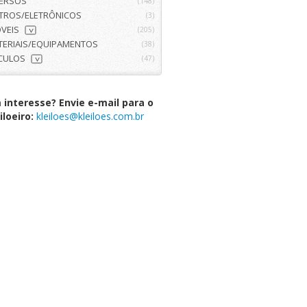
VERSOS
(148)
ETROS/ELETRÔNICOS
(3)
VEIS
(205)
>
TERIAIS/EQUIPAMENTOS
(38)
ÍCULOS
(47)
>
interesse? Envie e-mail para o
iloeiro:
kleiloes@kleiloes.com.br