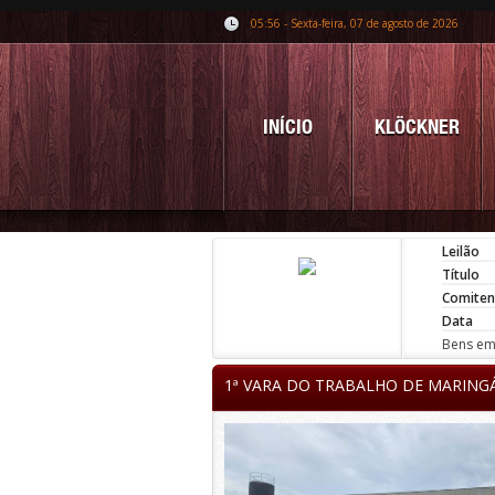
05:56 - Sexta-feira, 07 de agosto de 2026
INÍCIO
KLÖCKNER
Leilão
Título
Comiten
Data
Bens em 
1ª VARA DO TRABALHO DE MARING