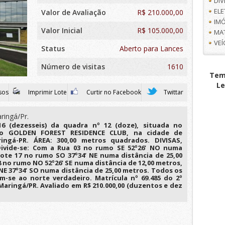
DI
EL
Valor de Avaliação
R$
210.000,00
IMÓ
Valor Inicial
R$ 105.000,00
MA
VE
Status
Aberto para Lances
Número de visitas
1610
Tem 
Le
sos
Imprimir Lote
Curtir no Facebook
Twittar
ringá/Pr.
16 (dezesseis) da quadra nº 12 (doze), situada no
o GOLDEN FOREST RESIDENCE CLUB, na cidade de
ingá-PR. ÁREA: 300,00 metros quadrados. DIVISAS,
vide-se: Com a Rua 03 no rumo SE 52º26’ NO numa
lote 17 no rumo SO 37º34’ NE numa distância de 25,00
8 no rumo NO 52º26’ SE numa distância de 12,00 metros,
NE 37º34’ SO numa distância de 25,00 metros. Todos os
-se ao norte verdadeiro. Matrícula nº 69.485 do 2º
Maringá/PR. Avaliado em R$ 210.000,00 (duzentos e dez