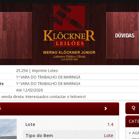
DÚVIDAS
25.256
|
Imprimir Lotes
1ª VARA DO TRABALHO DE MARINGÁ
te
1ª VARA DO TRABALHO DE MARINGA
Até 12/02/2026
venda direta: Interessados contactar o leiloeiro!
Á
CAT
Lote
1.4
AG
Tipo do Bem
Lote