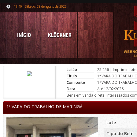
19:40 - Sábado, 08 de agosto de 2026
INÍCIO
KLÖCKNER
Leilão
25.256
|
Imprimir Lote
Título
1ª VARA DO TRABALH
Comitente
1ª VARA DO TRABALH
Data
Até 12/02/2026
Bens em venda direta: Interessados conta
1ª VARA DO TRABALHO DE MARINGÁ
Lote
Tipo do Bem