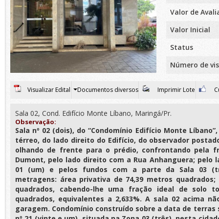
Valor de Aval
Valor Inicial
Status
Número de vis
Visualizar Edital
Documentos diversos
Imprimir Lote
Cu
Sala 02, Cond. Edifício Monte Líbano, Maringá/Pr.
Observação:
Sala nº 02 (dois), do “Condomínio Edifício Monte Líbano”
térreo, do lado direito do Edifício, do observador post
olhando de frente para o prédio, confrontando pela 
Dumont, pelo lado direito com a Rua Anhanguera; pelo 
01 (um) e pelos fundos com a parte da Sala 03 (t
metragens: área privativa de 74,39 metros quadrados; 
quadrados, cabendo-lhe uma fração ideal de solo to
quadrados, equivalentes a 2,633%. A sala 02 acima nã
garagem. Condomínio construído sobre a data de terras s
nº 21 (vinte e um), situada na Zona 03 (três), nesta cidad