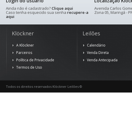
Login do usuário
Localização Klöc
Ainda não é cadastrado?
Clique aqui
Avenida Carlos Gomes
Caso tenha esquecido sua senha
recupere-a
Zona 05, Maringá - PR
aqui
Klöckner
Leilões
A Klöckner
Calendário
Parceiros
Venda Direta
Política de Privacidade
Venda Antecipada
Termos de Uso
Todos os direitos reservados Klöckner Leilões ©