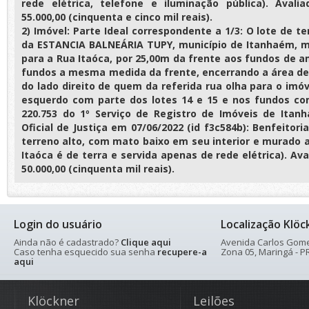
rede elétrica, telefone e iluminação pública). Aval
55.000,00 (cinquenta e cinco mil reais).
2) Imóvel: Parte Ideal correspondente a 1/3: O lote de te
da ESTANCIA BALNEÁRIA TUPY, município de Itanhaém, m
para a Rua Itaóca, por 25,00m da frente aos fundos de a
fundos a mesma medida da frente, encerrando a área de
do lado direito de quem da referida rua olha para o imóv
esquerdo com parte dos lotes 14 e 15 e nos fundos com
220.753 do 1º Serviço de Registro de Imóveis de Itan
Oficial de Justiça em 07/06/2022 (id f3c584b): Benfeitori
terreno alto, com mato baixo em seu interior e murado 
Itaóca é de terra e servida apenas de rede elétrica). Av
50.000,00 (cinquenta mil reais).
Login do usuário
Localização Klöc
Ainda não é cadastrado?
Clique aqui
Avenida Carlos Gomes
Caso tenha esquecido sua senha
recupere-a
Zona 05, Maringá - PR
aqui
Klöckner
Leilões