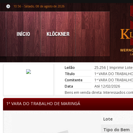
10:56 - Sábado, 08 de agosto de 2026
INÍCIO
KLÖCKNER
Leilão
25.256
|
Imprimir Lote
Título
1ª VARA DO TRABALH
Comitente
1ª VARA DO TRABALH
Data
Até 12/02/2026
Bens em venda direta: Interessados conta
1ª VARA DO TRABALHO DE MARINGÁ
Lote
Tipo do Bem