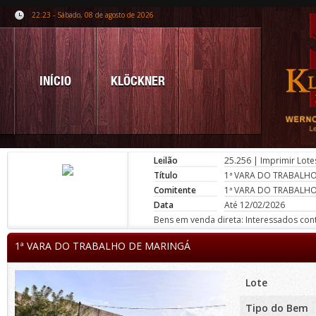
22:23 - Sábado, 08 de agosto de 2026
INÍCIO
KLÖCKNER
Leilão
25.256
|
Imprimir Lote
Título
1ª VARA DO TRABALH
Comitente
1ª VARA DO TRABALH
Data
Até 12/02/2026
Bens em venda direta: Interessados conta
1ª VARA DO TRABALHO DE MARINGÁ
Lote
Tipo do Bem