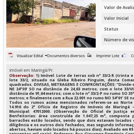
Valor de Aval
Valor Inicial
Status
Número de vis
Visualizar Edital
Documentos diversos
Imprimir Lote
Cu
Imóvel em Maringá/Pr.
Observação:
1) Imóvel: Lote de terras sob nº 33/2-R (trinta 
lote 33/2, situado na Gleba Ribeiro Pinguim, desta Comar
quadrados. DIVISAS, METRAGENS E CONFRONTAÇÕES: “Divide-se
NE 24º59’ SO na distância de 24,63 metros; com o lote 33/V
distância de 91,64 metros; com o lote nº 33/2-P no rumo SO 35º
metros; e finalmente com a Rua 22.001 no rumo NO 54º01’ SE na
Todos os rumos acima mencionados referem-se ao Norte V
14.916 do 2º Ofício de Registro de Imóveis de Maringá –
Municipal: 47012000. (Observação do Oficial de Justiça em
Benfeitorias: área construída de 1.047,25 m², composta 
barracões estão locados, sendo que dois estavam locados
diligência e os outros dois fechados, mas segundo informa
abertos, haviam sido locados há poucos dias). Avaliado em R$ 3
seiscentos mil reais). Endereço: Rua Giovanne Demétrio Capr