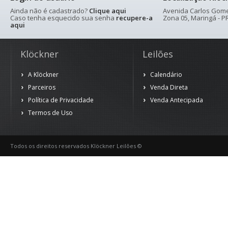
Ainda não é cadastrado?
Clique aqui
Avenida Carlos Gomes
Caso tenha esquecido sua senha
recupere-a
Zona 05, Maringá - PR
aqui
Klöckner
Leilões
A Klöckner
Calendário
Parceiros
Venda Direta
Política de Privacidade
Venda Antecipada
Termos de Uso
Todos os direitos reservados Klöckner Leilões ©