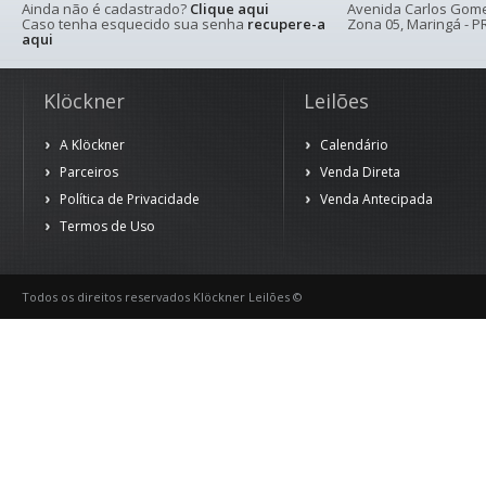
Ainda não é cadastrado?
Clique aqui
Avenida Carlos Gomes
Caso tenha esquecido sua senha
recupere-a
Zona 05, Maringá - PR
aqui
Klöckner
Leilões
A Klöckner
Calendário
Parceiros
Venda Direta
Política de Privacidade
Venda Antecipada
Termos de Uso
Todos os direitos reservados Klöckner Leilões ©