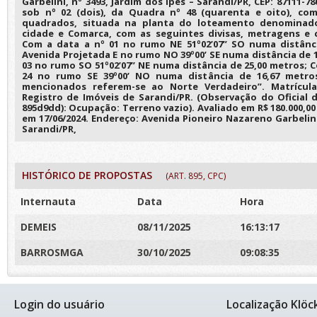
Garbelini, nº 3493, Jardim dos Ipês – Sarandi/PR, CEP: 87111-78
sob nº 02 (dois), da Quadra nº 48 (quarenta e oito), co
quadrados, situada na planta do loteamento denominad
cidade e Comarca, com as seguintes divisas, metragens e c
Com a data a nº 01 no rumo NE 51º02’07” SO numa distânc
Avenida Projetada E no rumo NO 39º00’ SE numa distância de 
03 no rumo SO 51º02’07” NE numa distância de 25,00 metros; 
24 no rumo SE 39º00’ NO numa distância de 16,67 metr
mencionados referem-se ao Norte Verdadeiro”. Matrícula
Registro de Imóveis de Sarandi/PR. (Observação do Oficial d
895d9dd): Ocupação: Terreno vazio). Avaliado em R$ 180.000,00 
em 17/06/2024. Endereço: Avenida Pioneiro Nazareno Garbelini,
Sarandi/PR,
HISTÓRICO DE PROPOSTAS
(ART. 895, CPC)
Internauta
Data
Hora
DEMEIS
08/11/2025
16:13:17
BARROSMGA
30/10/2025
09:08:35
Login do usuário
Localização Klöc