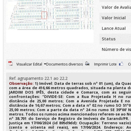
Valor de Aval
Valor Inicial
Lance Atual
Status
Número de vis
Visualizar Edital
Documentos diversos
Imprimir Lote
Cu
Ref. agrupamento 22.1 ao 22.2
Observação:
1) Imóvel: Data de terras sob nº 01 (um), da Quad
com a área de 416,66 metros quadrados, situada na planta
JARDIM DOS IPÊS, desta cidade e Comarca, com as seguin
confrontações: “DIVIDE-SE: Com a Rua Projetada H no r
distância de 25,00 metros; Com a Avenida Projetada E n
distância de 16,67 metros; Com a data nº 02 no rumo SO 51º0
25,00 metros; Com a parte da data nº 24 no rumo SE 39º00’ 
metros. Todos os rumos acima mencionados referem-se ao No
nº 38.701 do Serviço de Registro de Imóveis de Sarandi/PR.
Justiça em 17/06/2024 (id 895d9dd): Ocupação: Terreno vazio)
(cento e oitenta mil reais), em 17/06/2024. Endereço: A