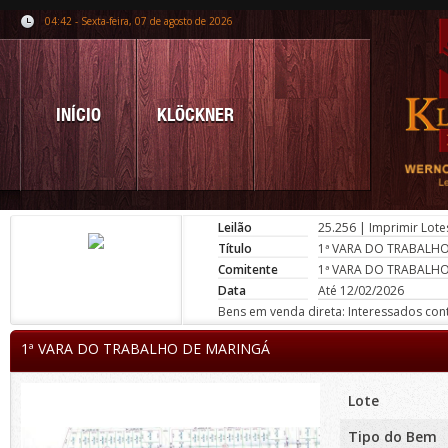
04:42 - Sexta-feira, 07 de agosto de 2026
INÍCIO
KLÖCKNER
Leilão
25.256
|
Imprimir Lote
Título
1ª VARA DO TRABALH
Comitente
1ª VARA DO TRABALH
Data
Até 12/02/2026
Bens em venda direta: Interessados conta
1ª VARA DO TRABALHO DE MARINGÁ
Lote
Tipo do Bem