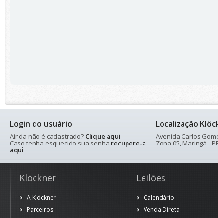
Login do usuário
Localização Klöc
Ainda não é cadastrado?
Clique aqui
Avenida Carlos Gomes
Caso tenha esquecido sua senha
recupere-a
Zona 05, Maringá - PR
aqui
Klöckner
Leilões
A Klöckner
Calendário
Parceiros
Venda Direta