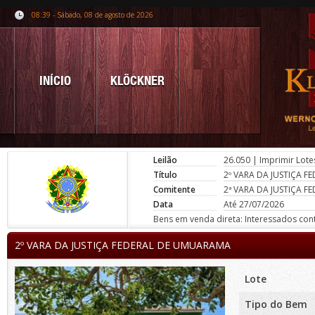
08:39 - Sábado, 08 de agosto de 2026
INÍCIO
KLÖCKNER
Leilão
26.050
|
Imprimir Lote
Título
2º VARA DA JUSTIÇA 
Comitente
2ª VARA DA JUSTIÇA 
Data
Até 27/07/2026
Bens em venda direta: Interessados conta
2º VARA DA JUSTIÇA FEDERAL DE UMUARAMA
Lote
Tipo do Bem