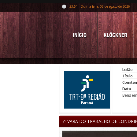
23:51 - Quinta-feira, 06 de agosto de 2026
INÍCIO
KLÖCKNER
Leilão
Título
Comiten
Data
Bens em 
7º VARA DO TRABALHO DE LONDRI