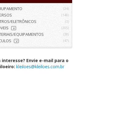
RUPAMENTO
(24)
VERSOS
(148)
ETROS/ELETRÔNICOS
(3)
VEIS
(205)
>
TERIAIS/EQUIPAMENTOS
(38)
ÍCULOS
(47)
>
interesse? Envie e-mail para o
iloeiro:
kleiloes@kleiloes.com.br