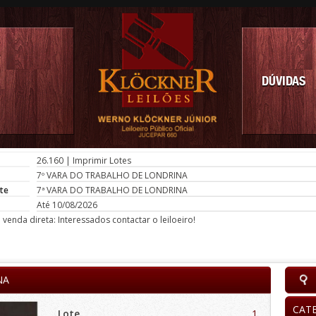
DÚVIDAS
26.160
|
Imprimir Lotes
7º VARA DO TRABALHO DE LONDRINA
te
7ª VARA DO TRABALHO DE LONDRINA
Até 10/08/2026
venda direta: Interessados contactar o leiloeiro!
NA
CAT
Lote
1