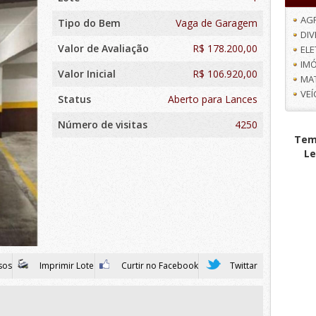
AG
Tipo do Bem
Vaga de Garagem
DI
Valor de Avaliação
R$
178.200,00
EL
IMÓ
Valor Inicial
R$ 106.920,00
MA
VE
Status
Aberto para Lances
Número de visitas
4250
Tem 
Le
sos
Imprimir Lote
Curtir no Facebook
Twittar