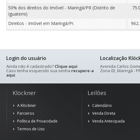
50% dos direitos do Imóvel - Maringá/PR (Distrito de
75.
Iguatemi)
Direitos - Imóvel em Maringá/Pr.
962.
Login do usuário
Localização Klöc
Ainda não é cadastrado?
Clique aqui
Avenida Carlos Gomes
Caso tenha esquecido sua senha
recupere-a
Zona 05, Maringá - PR
aqui
Klöckner
Leilões
A Klöckner
Calendário
Parceiros
Venda Direta
Política de Privacidade
Venda Antecipada
Termos de Uso