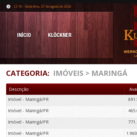
23:18 - Sexta-feira, 07 de agosto de 2026
INÍCIO
KLÖCKNER
CATEGORIA:
IMÓVEIS > MARINGÁ
Descrição
Ava
Imóvel - Maringá/PR
691.
Imóvel - Maringá/PR
465.
Imóvel - Maringá/PR
771.
Imóvel - Maringá/PR
1.960