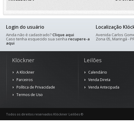
Login do usuário
Localização Klöc
Ainda não é cadastrado?
Clique aqui
Avenida Carlos Gomes
Caso tenha esquecido sua senha
recupere-a
Zona 05, Maringá - PR
aqui
Klöckner
Leilões
A Klöckner
Calendário
Parceiros
Venda Direta
Política de Privacidade
Venda Antecipada
Termos de Uso
Todos os direitos reservados Klöckner Leilões ©