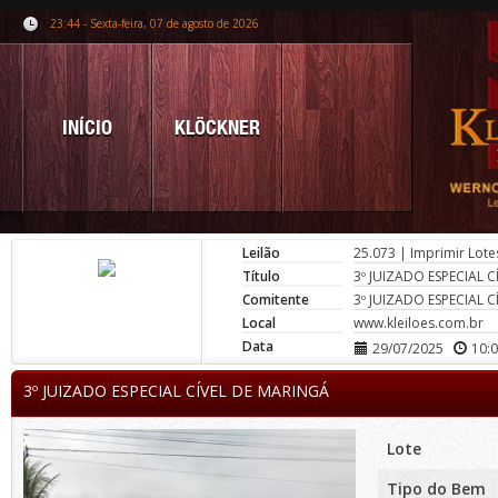
23:44 - Sexta-feira, 07 de agosto de 2026
INÍCIO
KLÖCKNER
Leilão
25.073
|
Imprimir Lote
Título
3º JUIZADO ESPECIAL 
Comitente
3º JUIZADO ESPECIAL 
Local
www.kleiloes.com.br
Data
29/07/2025
10:
3º JUIZADO ESPECIAL CÍVEL DE MARINGÁ
Lote
Tipo do Bem