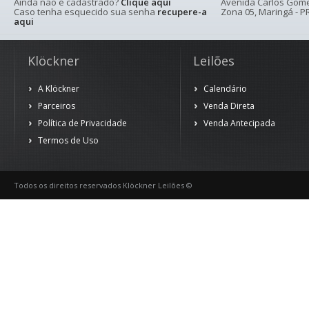
Ainda não é cadastrado?
Clique aqui
Avenida Carlos Gomes
Caso tenha esquecido sua senha
recupere-a
Zona 05, Maringá - PR
aqui
Klöckner
Leilões
A Klöckner
Calendário
Parceiros
Venda Direta
Política de Privacidade
Venda Antecipada
Termos de Uso
Todos os direitos reservados Klöckner Leilões ©