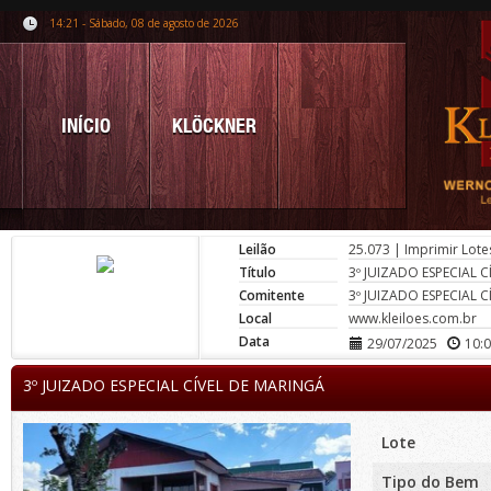
14:21 - Sábado, 08 de agosto de 2026
INÍCIO
KLÖCKNER
Leilão
25.073
|
Imprimir Lote
Título
3º JUIZADO ESPECIAL 
Comitente
3º JUIZADO ESPECIAL 
Local
www.kleiloes.com.br
Data
29/07/2025
10:
3º JUIZADO ESPECIAL CÍVEL DE MARINGÁ
Lote
Tipo do Bem