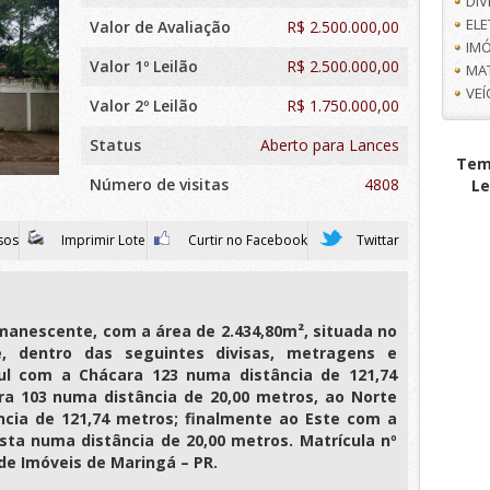
DI
EL
Valor de Avaliação
R$
2.500.000,00
IMÓ
Valor 1º Leilão
R$ 2.500.000,00
MA
VE
Valor 2º Leilão
R$ 1.750.000,00
Status
Aberto para Lances
Tem 
Número de visitas
4808
Le
sos
Imprimir Lote
Curtir no Facebook
Twittar
manescente, com a área de 2.434,80m², situada no
e, dentro das seguintes divisas, metragens e
Sul com a Chácara 123 numa distância de 121,74
a 103 numa distância de 20,00 metros, ao Norte
cia de 121,74 metros; finalmente ao Este com a
sta numa distância de 20,00 metros. Matrícula nº
 de Imóveis de Maringá – PR.