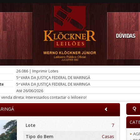
DÚVIDAS
26.086
|
Imprimir Lotes
5ª VARA DA JUSTIÇA FEDERAL DE MARINGÁ
te
5ª VARA DA JUSTIÇA FEDERAL DE MARINGA
Até 26/06/2026
venda direta: Interessados contactar o leiloeiro!
ARINGÁ
CAT
Lote
7
AG
Tipo do Bem
Casas