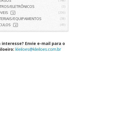
VERSOS
(148)
ETROS/ELETRÔNICOS
(3)
VEIS
(206)
>
TERIAIS/EQUIPAMENTOS
(38)
ÍCULOS
(49)
>
interesse? Envie e-mail para o
iloeiro:
kleiloes@kleiloes.com.br