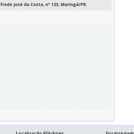
lfredo José da Costa, nº 123, Maringá/PR.
Localização Klöckner
Encarregad