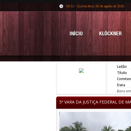
08:52 - Quinta-feira, 06 de agosto de 2026
INÍCIO
KLÖCKNER
Leilão
Título
Comiten
Data
Bens em 
5ª VARA DA JUSTIÇA FEDERAL DE M