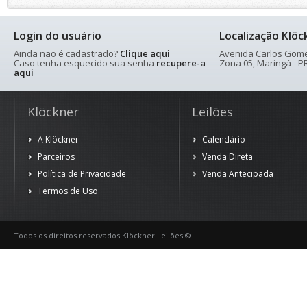
Login do usuário
Localização Klöc
Ainda não é cadastrado?
Clique aqui
Avenida Carlos Gomes
Caso tenha esquecido sua senha
recupere-a
Zona 05, Maringá - PR
aqui
Klöckner
Leilões
A Klöckner
Calendário
Parceiros
Venda Direta
Política de Privacidade
Venda Antecipada
Termos de Uso
Todos os direitos reservados Klöckner Leilões ©