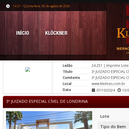
14:27 - Quinta-feira, 06 de agosto de 2026
INÍCIO
KLÖCKNER
Leilão
24.251
|
Imprimir Lote
Título
3º JUIZADO ESPECIAL 
Comitente
3º JUIZADO ESPECIAL 
Local
www.kleiloes.com.br
Data
07/10/2024
10:
3º JUIZADO ESPECIAL CÍVEL DE LONDRINA
Lote
Tipo do Bem