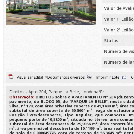
Valor de Aval
Valor 1º Leilão
Valor 2º Leilão
Status
Número de vis
Número de la
Visualizar Edital
Documentos diversos
Imprimir Lote
Cu
Direitos - Apto 204, Parque La Belle, Londrina/Pr..
Observação:
DIREITOS sobre o APARTAMENTO N° 204 (duzentos
pavimento, do BLOCO 05, do "PARQUE LA BELLE", nesta cidad
Silva, n° 170, com área privativa coberta de 41,1400 m²; área 
subtotal de área coberta de 50,5604 m²; vaga de estacion
Posição livre/descoberta, Tipo Regular, que comporta um
pequeno porte de 10,5800 m², situada no térreo; área comum
subtotal de área descoberta de 29,9056 m²; área construída 
m²; área permeável descoberta de 10,1199 m²; área real total 
do solo de 0,008649778; cota do terreno de 56,3645 m²; dent