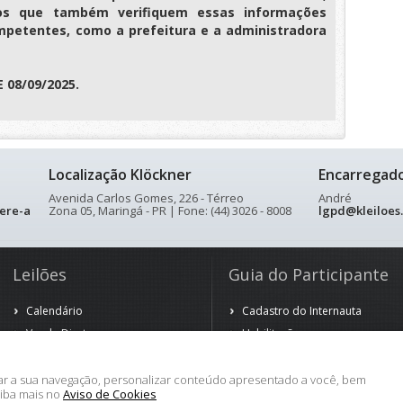
os que também verifiquem essas informações
petentes, como a prefeitura e a administradora
 08/09/2025.
Localização Klöckner
Encarregad
Avenida Carlos Gomes, 226 - Térreo
André
ere-a
Zona 05, Maringá - PR | Fone: (44) 3026 - 8008
lgpd@kleiloes
Leilões
Guia do Participante
Calendário
Cadastro do Internauta
Venda Direta
Habilitação
Venda Antecipada
Arrematação
Observação
rar a sua navegação, personalizar conteúdo apresentado a você, bem
aiba mais no
Aviso de Cookies