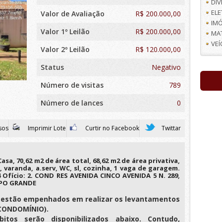
DI
EL
Valor de Avaliação
R$
200.000,00
IMÓ
Valor 1º Leilão
R$ 200.000,00
MA
VE
Valor 2º Leilão
R$ 120.000,00
Status
Negativo
Número de visitas
789
Número de lances
0
sos
Imprimir Lote
Curtir no Facebook
Twittar
a, 70,62 m2 de área total, 68,62 m2 de área privativa,
, varanda, a.serv, WC, sl, cozinha, 1 vaga de garagem.
4 Ofício: 2. COND RES AVENIDA CINCO AVENIDA 5 N. 289,
MPO GRANDE
es estão empenhados em realizar os levantamentos
e CONDOMÍNIO).
itos serão disponibilizados abaixo. Contudo,