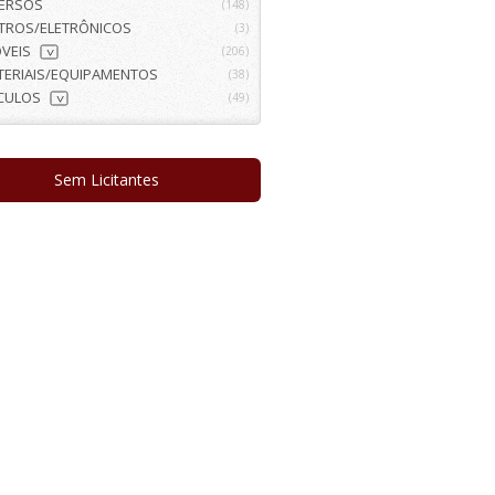
VERSOS
(148)
ETROS/ELETRÔNICOS
(3)
VEIS
(206)
>
TERIAIS/EQUIPAMENTOS
(38)
ÍCULOS
(49)
>
Sem Licitantes