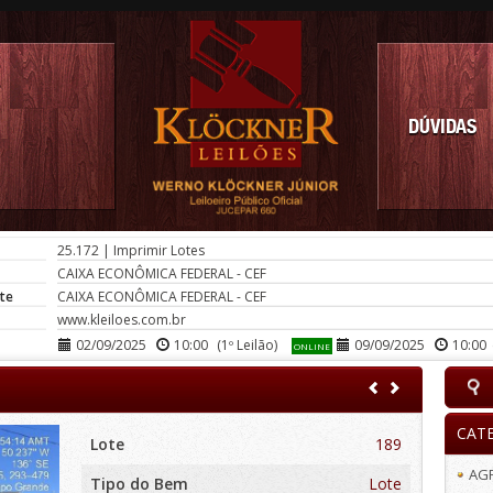
DÚVIDAS
25.172
|
Imprimir Lotes
CAIXA ECONÔMICA FEDERAL - CEF
te
CAIXA ECONÔMICA FEDERAL - CEF
www.kleiloes.com.br
02/09/2025
10:00
(1º Leilão)
09/09/2025
10:00
ONLINE
CAT
Lote
189
AG
Tipo do Bem
Lote