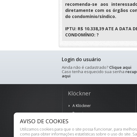
recomenda-se aos interessad
diretamente com os órgãos com
do condomínio/síndico.
IPTU: R$ 10.338,39 ATE A DATA DE
CONDOMÍNIO: ?
Login do usuário
Ainda não é cadastrado?
Clique aqui
Caso tenha esquecido sua senha
recup
aqui
Klöckner
A Klöckner
Parceiros
AVISO DE COOKIES
Política de Privacidade
Termos de Uso
Utilizamos cookies para que o site possa funcionar, para melho
como para obter informações estatísticas sobre o uso do site. S