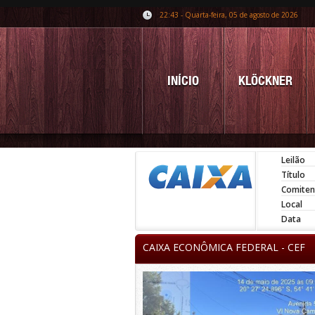
22:43 - Quarta-feira, 05 de agosto de 2026
INÍCIO
KLÖCKNER
Leilão
Título
Comiten
Local
Data
CAIXA ECONÔMICA FEDERAL - CEF