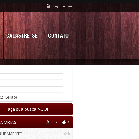
Login de Usuário
CADASTRE-SE
CONTATO
(2º Leilão)
Faça sua busca AQUI
EGORIAS
468
6
RUPAMENTO
(24)