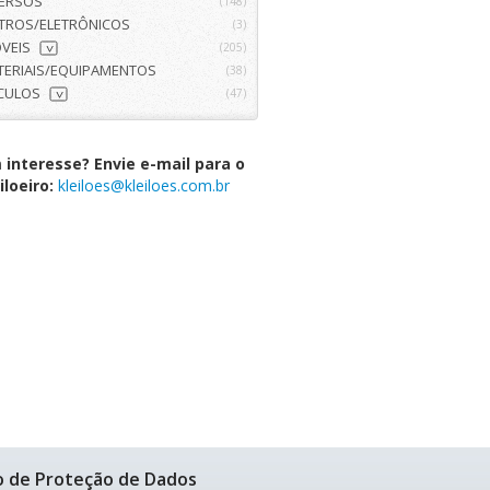
VERSOS
(148)
ETROS/ELETRÔNICOS
(3)
VEIS
(205)
>
TERIAIS/EQUIPAMENTOS
(38)
ÍCULOS
(47)
>
interesse? Envie e-mail para o
iloeiro:
kleiloes@kleiloes.com.br
o de Proteção de Dados