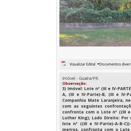
Visualizar Edital
Documentos diver
Imóvel - Guaíra/PR.
Observação:
3) Imóvel: Lote nº (III e IV-PARTE
A, (III e IV-Parte)-B, (III e I
Companhia Mate Laranjeira, ne
com as seguintes confrontaçõe
confronta com o Lote nº ((III e
Luther King); Lado Direito: Po
lote nº ((III e IV-Parte)-A-B-C
metros, confronta com o Lote nº