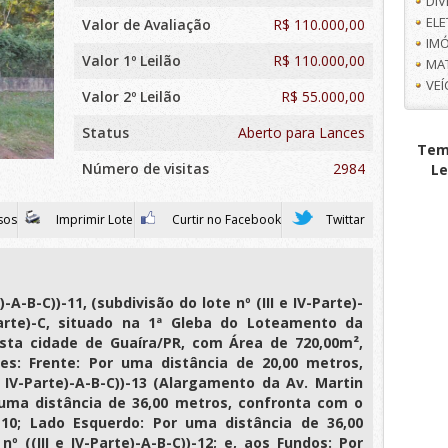
DI
EL
Valor de Avaliação
R$
110.000,00
IMÓ
Valor 1º Leilão
R$ 110.000,00
MA
VE
Valor 2º Leilão
R$ 55.000,00
Status
Aberto para Lances
Tem 
Número de visitas
2984
Le
sos
Imprimir Lote
Curtir no Facebook
Twittar
)-A-B-C))-11, (subdivisão do lote nº (III e IV-Parte)-
V-Parte)-C, situado na 1ª Gleba do Loteamento da
sta cidade de Guaíra/PR, com Área de 720,00m²,
s: Frente: Por uma distância de 20,00 metros,
 IV-Parte)-A-B-C))-13 (Alargamento da Av. Martin
r uma distância de 36,00 metros, confronta com o
))-10; Lado Esquerdo: Por uma distância de 36,00
 ((III e IV-Parte)-A-B-C))-12; e, aos Fundos: Por