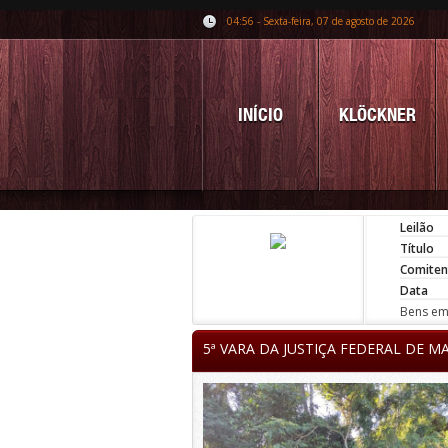
04:56 - Sexta-feira, 07 de agosto de 2026
INÍCIO
KLÖCKNER
Leilão
Título
Comiten
Data
Bens em 
5ª VARA DA JUSTIÇA FEDERAL DE M