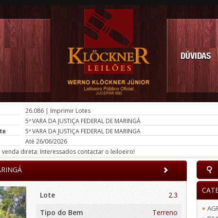
DÚVIDAS
26.086
|
Imprimir Lotes
5ª VARA DA JUSTIÇA FEDERAL DE MARINGÁ
te
5ª VARA DA JUSTIÇA FEDERAL DE MARINGA
Até 26/06/2026
venda direta: Interessados contactar o leiloeiro!
ARINGÁ
CAT
Lote
2.3
AG
Tipo do Bem
Terreno