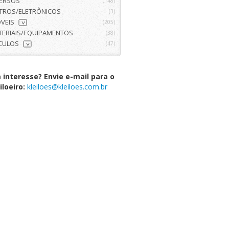
VERSOS
(148)
ETROS/ELETRÔNICOS
(3)
VEIS
(205)
>
TERIAIS/EQUIPAMENTOS
(38)
ÍCULOS
(47)
>
interesse? Envie e-mail para o
iloeiro:
kleiloes@kleiloes.com.br