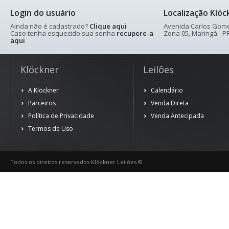
Login do usuário
Localização Klöc
Ainda não é cadastrado?
Clique aqui
Avenida Carlos Gomes
Caso tenha esquecido sua senha
recupere-a
Zona 05, Maringá - PR
aqui
Klöckner
Leilões
A Klöckner
Calendário
Parceiros
Venda Direta
Política de Privacidade
Venda Antecipada
Termos de Uso
Todos os direitos reservados Klöckner Leilões ©