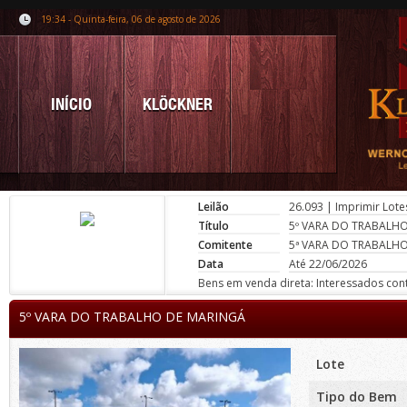
19:34 - Quinta-feira, 06 de agosto de 2026
INÍCIO
KLÖCKNER
Leilão
26.093
|
Imprimir Lote
Título
5º VARA DO TRABALH
Comitente
5ª VARA DO TRABALH
Data
Até 22/06/2026
Bens em venda direta: Interessados conta
5º VARA DO TRABALHO DE MARINGÁ
Lote
Tipo do Bem