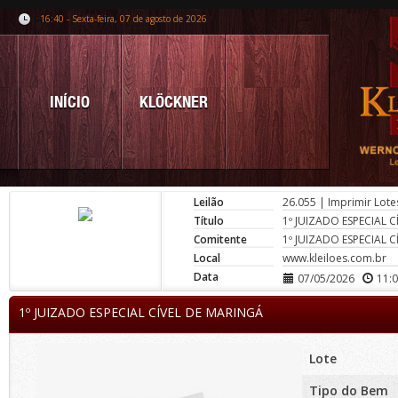
16:40 - Sexta-feira, 07 de agosto de 2026
INÍCIO
KLÖCKNER
Leilão
26.055
|
Imprimir Lote
Título
1º JUIZADO ESPECIAL 
Comitente
1º JUIZADO ESPECIAL 
Local
www.kleiloes.com.br
Data
07/05/2026
11:
1º JUIZADO ESPECIAL CÍVEL DE MARINGÁ
Lote
Tipo do Bem