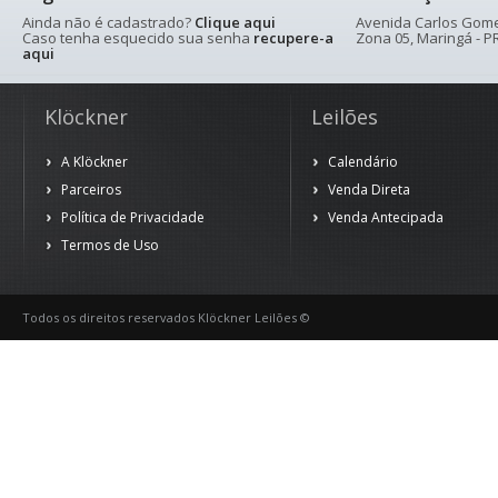
Ainda não é cadastrado?
Clique aqui
Avenida Carlos Gomes
Caso tenha esquecido sua senha
recupere-a
Zona 05, Maringá - PR
aqui
Klöckner
Leilões
A Klöckner
Calendário
Parceiros
Venda Direta
Política de Privacidade
Venda Antecipada
Termos de Uso
Todos os direitos reservados Klöckner Leilões ©