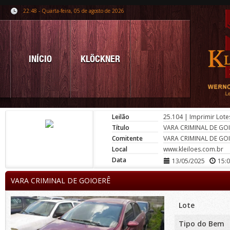
22:48 - Quarta-feira, 05 de agosto de 2026
INÍCIO
KLÖCKNER
Leilão
25.104
|
Imprimir Lote
Título
VARA CRIMINAL DE GO
Comitente
VARA CRIMINAL DE GO
Local
www.kleiloes.com.br
Data
13/05/2025
15:
VARA CRIMINAL DE GOIOERÊ
Lote
Tipo do Bem