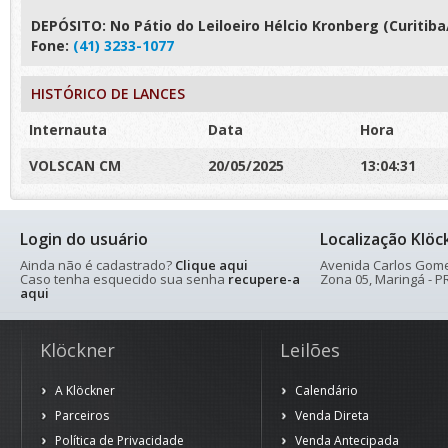
DEPÓSITO: No Pátio do Leiloeiro Hélcio Kronberg (Curitiba/
Fone:
(41) 3233-1077
HISTÓRICO DE LANCES
Internauta
Data
Hora
VOLSCAN CM
20/05/2025
13:04:31
Login do usuário
Localização Klöc
Ainda não é cadastrado?
Clique aqui
Avenida Carlos Gomes
Caso tenha esquecido sua senha
recupere-a
Zona 05, Maringá - PR
aqui
Klöckner
Leilões
A Klöckner
Calendário
Parceiros
Venda Direta
Política de Privacidade
Venda Antecipada