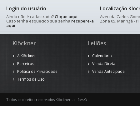
Login do usuário
Localização Klöc
Ainda não é cadastrado?
Clique aqui
Avenida Carlos Gomes
Caso tenha esquecido sua senha
recupere-a
Zona 05, Maringá - PR
aqui
Klöckner
Leilões
A Klöckner
Calendário
Parceiros
Venda Direta
Política de Privacidade
Venda Antecipada
Termos de Uso
Todos os direitos reservados Klöckner Leilões ©