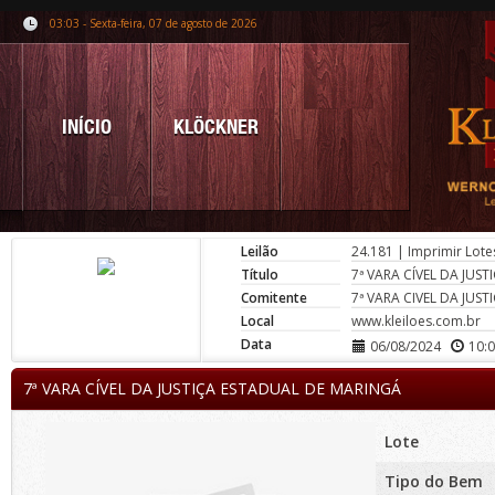
03:03 - Sexta-feira, 07 de agosto de 2026
INÍCIO
KLÖCKNER
Leilão
24.181
|
Imprimir Lote
Título
7ª VARA CÍVEL DA JUS
Comitente
7ª VARA CIVEL DA JUS
Local
www.kleiloes.com.br
Data
06/08/2024
10:
7ª VARA CÍVEL DA JUSTIÇA ESTADUAL DE MARINGÁ
Lote
Tipo do Bem