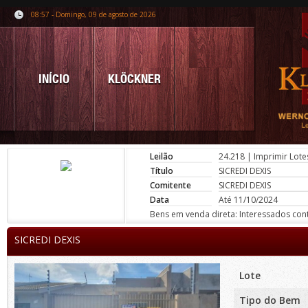
08:57 - Domingo, 09 de agosto de 2026
INÍCIO
KLÖCKNER
Leilão
24.218
|
Imprimir Lote
Título
SICREDI DEXIS
Comitente
SICREDI DEXIS
Data
Até 11/10/2024
Bens em venda direta: Interessados conta
SICREDI DEXIS
Lote
Tipo do Bem