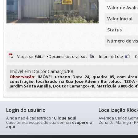
Valor de Aval
Valor Inicial
Status
Número de vis
Visualizar Edital
Documentos diversos
Imprimir Lote
Cu
Imóvel em Doutor Camargo/PR.
Observação:
IMÓVEL urbano Data 24, quadra 05, com área 
construção, localizado na Rua Jose Ademir Bortolucci 133-A 
Jardim Santa Amélia, Doutor Camargo/PR, Matrícula 8.088 do 4º
Login do usuário
Localização Klöc
Ainda não é cadastrado?
Clique aqui
Avenida Carlos Gomes
Caso tenha esquecido sua senha
recupere-a
Zona 05, Maringá - PR
aqui