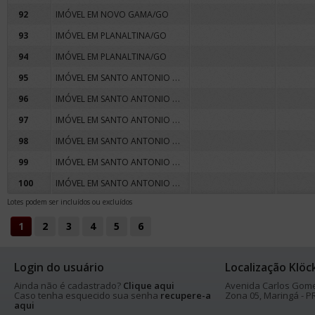
92
IMÓVEL EM NOVO GAMA/GO
93
IMÓVEL EM PLANALTINA/GO
94
IMÓVEL EM PLANALTINA/GO
IMÓVEL EM SANTO ANTONIO DO DESCOBERTO/GO
95
IMÓVEL EM SANTO ANTONIO DO DESCOBERTO/GO
96
IMÓVEL EM SANTO ANTONIO DO DESCOBERTO/GO
97
IMÓVEL EM SANTO ANTONIO DO DESCOBERTO/GO
98
IMÓVEL EM SANTO ANTONIO DO DESCOBERTO/GO
99
IMÓVEL EM SANTO ANTONIO DO DESCOBERTO/GO
100
Lotes podem ser incluídos ou excluídos
1
2
3
4
5
6
Login do usuário
Localização Klöc
Ainda não é cadastrado?
Clique aqui
Avenida Carlos Gomes
Caso tenha esquecido sua senha
recupere-a
Zona 05, Maringá - PR
aqui