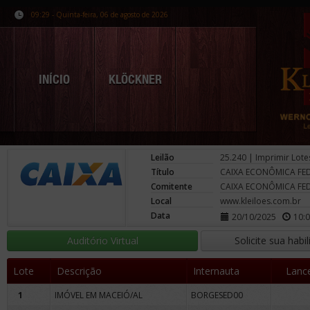
09:29 - Quinta-feira, 06 de agosto de 2026
INÍCIO
KLÖCKNER
Leilão
25.240
|
Imprimir Lote
Título
CAIXA ECONÔMICA FE
Comitente
CAIXA ECONÔMICA FED
Local
www.kleiloes.com.br
Data
20/10/2025
10:
Auditório Virtual
Solicite sua habi
Lote
Descrição
Internauta
Lance
1
IMÓVEL EM MACEIÓ/AL
BORGESED00