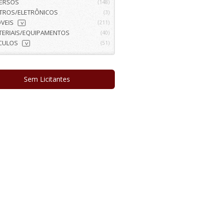
VERSOS
(148)
ETROS/ELETRÔNICOS
(3)
VEIS
(211)
>
TERIAIS/EQUIPAMENTOS
(40)
ÍCULOS
(51)
>
Sem Licitantes