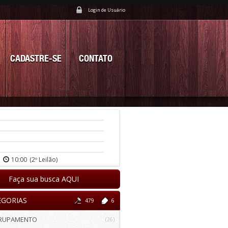
Login de Usuário
CADASTRE-SE
CONTATO
10:00
(2º Leilão)
Faça sua busca AQUI
EGORIAS
479
6
RUPAMENTO
(26)