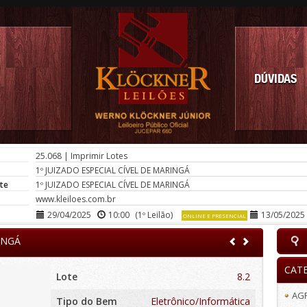
DÚVIDAS
25.068
|
Imprimir Lotes
1º JUIZADO ESPECIAL CÍVEL DE MARINGÁ
te
1º JUIZADO ESPECIAL CÍVEL DE MARINGÁ
www.kleiloes.com.br
29/04/2025
10:00
(1º Leilão)
13/05/2025
ONLINE E PRESENCIAL
INGÁ
CAT
Lote
8.2
AG
Tipo do Bem
Eletrônico/Informática