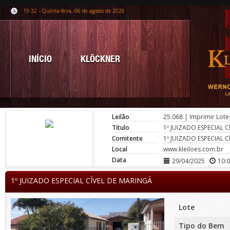
19:32 - Quinta-feira, 06 de agosto de 2026
INÍCIO
KLÖCKNER
Leilão
25.068
|
Imprimir Lote
Título
1º JUIZADO ESPECIAL 
Comitente
1º JUIZADO ESPECIAL 
Local
www.kleiloes.com.br
Data
29/04/2025
10:
1º JUIZADO ESPECIAL CÍVEL DE MARINGÁ
Lote
Tipo do Bem