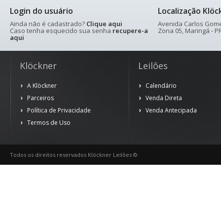
Login do usuário
Localização Klöc
Ainda não é cadastrado?
Clique aqui
Avenida Carlos Gomes
Caso tenha esquecido sua senha
recupere-a
Zona 05, Maringá - PR
aqui
Klöckner
Leilões
A Klöckner
Calendário
Parceiros
Venda Direta
Política de Privacidade
Venda Antecipada
Termos de Uso
Todos os direitos reservados Klöckner Leilões ©